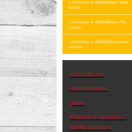
extincteur et défibrillateur saint
florent
extincteur et défibrillateur l'île
rousse
extincteur et défibrillateur porto
vecchio
extincteurs
maintenance
plans
Premiers secours /
défibrillateurs