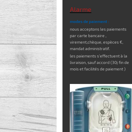
Alarme
modes de paiement :
nous acceptons les paiements
par carte bancaire ,
virement,chèque, espèces €,
mandat administratif.
les paiements s'effectuent à la
livraison, sauf accord (30j fin de
mois et facilités de paiement )